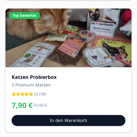
Top bewertet
Katzen Probierbox
5 Premium-Marken
(
3,156
)
7,90
€
19,90
€
In den Warenkorb