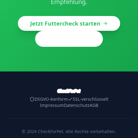
Empfehlung.
Jetzt Futtercheck starten
Probierboxen ansehen
DSGVO-konform
SSL-verschlüsselt
Impressum
Datenschutz
AGB
© 2024 CheckForPet. Alle Rechte vorbehalten.