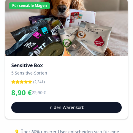
Für sensible Mägen
Sensitive Box
5 Sensitive-Sorten
(
2,341
)
8,90
€
22,90
€
In den Warenkorb
💡 Über 80% unserer User entscheiden sich für eine